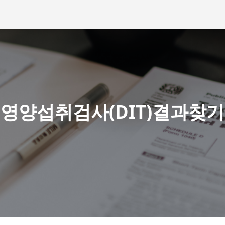
영양섭취검사(DIT)결과찾기